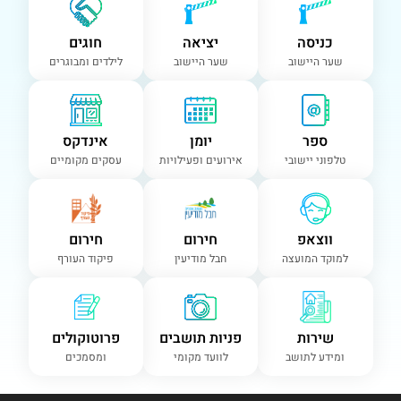
כניסה
יציאה
חוגים
שער היישוב
שער היישוב
לילדים ומבוגרים
ספר
יומן
אינדקס
טלפוני יישובי
אירועים ופעילויות
עסקים מקומיים
ווצאפ
חירום
חירום
למוקד המועצה
חבל מודיעין
פיקוד העורף
שירות
פניות תושבים
פרוטוקולים
ומידע לתושב
לוועד מקומי
ומסמכים