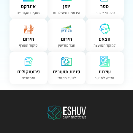
ספר
יומן
אינדקס
טלפוני יישובי
אירועים ופעילויות
עסקים מקומיים
ווצאפ
חירום
חירום
למוקד המועצה
חבל מודיעין
פיקוד העורף
שירות
פניות תושבים
פרוטוקולים
ומידע לתושב
לוועד מקומי
ומסמכים