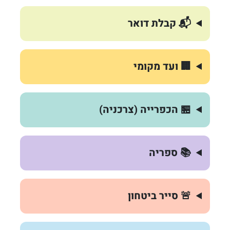
📬 קבלת דואר
🏢 ועד מקומי
🏪 הכפרייה (צרכניה)
📚 ספריה
🚨 סייר ביטחון